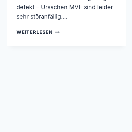
defekt – Ursachen MVF sind leider
sehr störanfällig….
MEHRFACHVERRIEGELUNG
WEITERLESEN
DEFEKT,
WAS
TUN