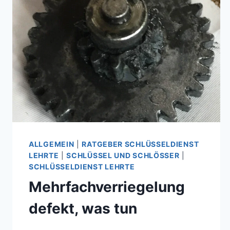
ALLGEMEIN
|
RATGEBER SCHLÜSSELDIENST
LEHRTE
|
SCHLÜSSEL UND SCHLÖSSER
|
SCHLÜSSELDIENST LEHRTE
Mehrfachverriegelung
defekt, was tun