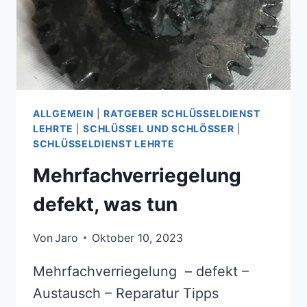
ALLGEMEIN
|
RATGEBER SCHLÜSSELDIENST
LEHRTE
|
SCHLÜSSEL UND SCHLÖSSER
|
SCHLÜSSELDIENST LEHRTE
Mehrfachverriegelung
defekt, was tun
Von
Jaro
Oktober 10, 2023
Mehrfachverriegelung – defekt –
Austausch – Reparatur Tipps