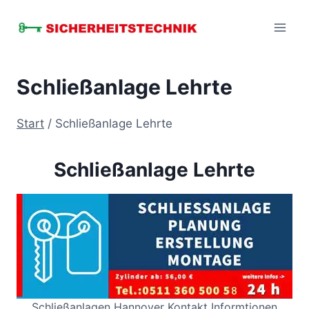
Zum
Inhalt
springen
Schließanlage Lehrte
Start
/
Schließanlage Lehrte
Schließanlage Lehrte
Schließanlagen Hannover Kontakt Informtionen