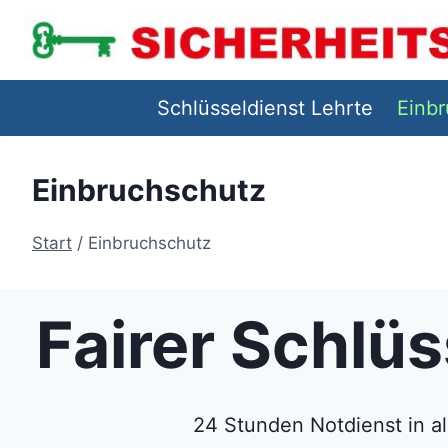
Zum
Inhalt
springen
Schlüsseldienst Lehrte
Einb
Einbruchschutz
Start
/
Einbruchschutz
Fairer Schlü
24 Stunden Notdienst in a