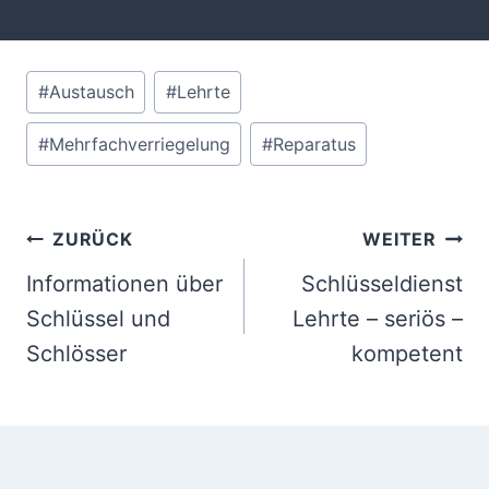
Schlagworte:
#
Austausch
#
Lehrte
#
Mehrfachverriegelung
#
Reparatus
Beitrags-
ZURÜCK
WEITER
Navigation
Informationen über
Schlüsseldienst
Schlüssel und
Lehrte – seriös –
Schlösser
kompetent